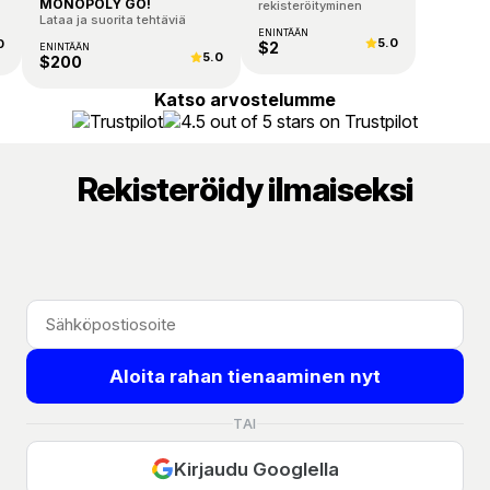
MONOPOLY GO!
rekisteröityminen
Lataa ja suorita tehtäviä
ENINTÄÄN
5.0
0
$2
ENINTÄÄN
5.0
$200
Katso arvostelumme
Rekisteröidy ilmaiseksi
Aloita rahan tienaaminen nyt
Rekisteröitymällä hyväksyt
Käyttöehdot
ja
Tietosuojakäytäntö
.
TAI
Kirjaudu Googlella