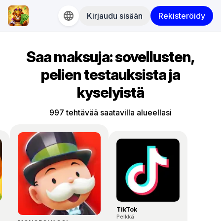
Kirjaudu sisään
Rekisteröidy
Saa maksuja: sovellusten,
pelien testauksista ja
kyselyistä
997 tehtävää saatavilla alueellasi
TikTok
Pelkkä