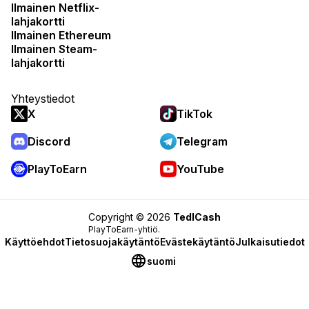
Ilmainen Netflix-
lahjakortti
Ilmainen Ethereum
Ilmainen Steam-
lahjakortti
Yhteystiedot
X
TikTok
Discord
Telegram
PlayToEarn
YouTube
Copyright © 2026
TedlCash
PlayToEarn-yhtiö.
Käyttöehdot
Tietosuojakäytäntö
Evästekäytäntö
Julkaisutiedot
suomi