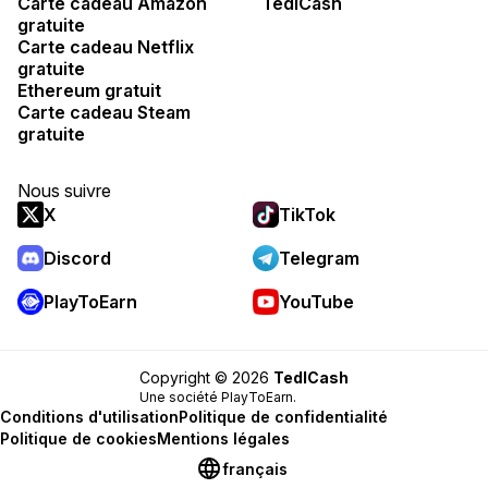
Carte cadeau Amazon
TedlCash
TedlCash envoie les paiements aux utilisateurs
gratuite
Lorsque toutes les conditions de la tâche sont
Carte cadeau Netflix
remplies, TedlCash paie les utilisateurs.
gratuite
Ethereum gratuit
Carte cadeau Steam
gratuite
Nous suivre
X
TikTok
Discord
Telegram
PlayToEarn
YouTube
Copyright © 2026
TedlCash
Une société PlayToEarn.
Conditions d'utilisation
Politique de confidentialité
Politique de cookies
Mentions légales
français