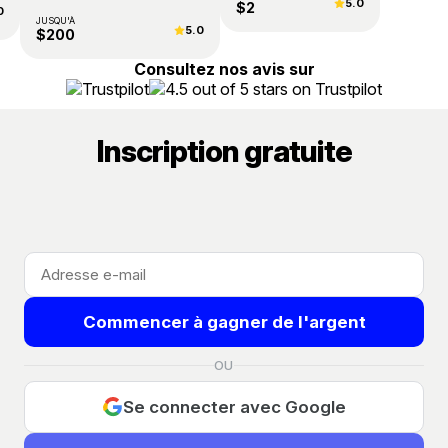
5.0
$2
0
JUSQU'À
5.0
$200
Consultez nos avis sur
Inscription gratuite
Commencer à gagner de l'argent
En vous inscrivant, vous acceptez les
Conditions d'utilisation
et la
OU
Politique de confidentialité
.
Se connecter avec Google